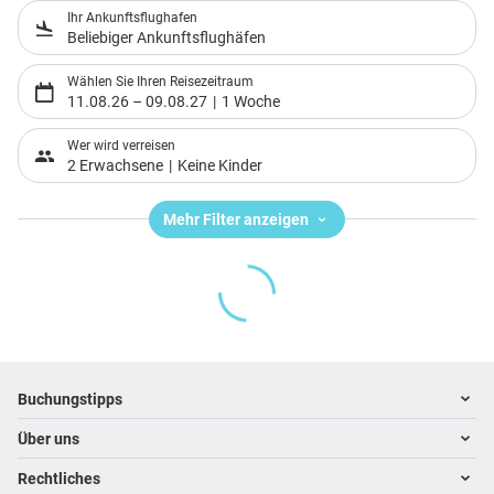
Ihr Ankunftsflughafen
Beliebiger Ankunftsflughäfen
Wählen Sie Ihren Reisezeitraum
11.08.26
–
09.08.27
1 Woche
Wer wird verreisen
2 Erwachsene
Keine Kinder
Mehr Filter anzeigen
Footer
Footer navigation
Buchungstipps
Über uns
Warum im Reisebüro buchen
Hoteltipps
Rechtliches
Kontakt