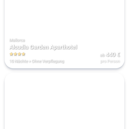
Mallorca
Alcudia Garden Aparthotel
440
€
ab
4
10 Nächte
+
Ohne Verpflegung
pro Person