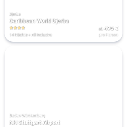
Djerba
Caribbean World Djerba
496
€
ab
4
14 Nächte
+
All Inclusive
pro Person
Baden-Württemberg
NH Stuttgart Airport