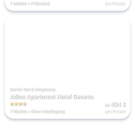
4
7 Nächte
+
Frühstück
pro Person
Genfer See & Umgebung
Adina Apartment Hotel Geneva
494
€
ab
4
7 Nächte
+
Ohne Verpflegung
pro Person