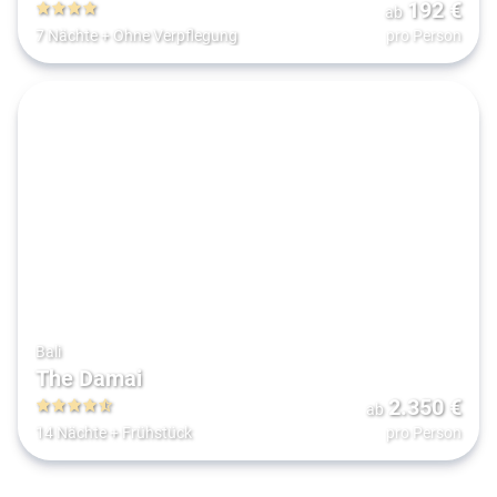
192
€
ab
4
7 Nächte
+
Ohne Verpflegung
pro Person
Bali
The Damai
2.350
€
ab
4.5
14 Nächte
+
Frühstück
pro Person