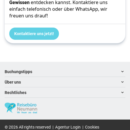
Gewissen
 entdecken kannst. Kontaktiere uns 
einfach telefonisch oder über WhatsApp, wir 
freuen uns drauf!
Kontaktiere uns jetzt!
Footer
Footer navigation
Buchungstipps
Über uns
Warum im Reisebüro buchen
Hoteltipps
Rechtliches
Kontakt
Reisewelten
Über uns
Impressum
Karriere
Datenschutz
©
2026
All rights reserved
|
Agentur Login
|
Cookies