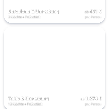
Barcelona & Umgebung
401
€
ab
5 Nächte
+
Frühstück
pro Person
Tokio & Umgebung
1.874
€
ab
15 Nächte
+
Frühstück
pro Person