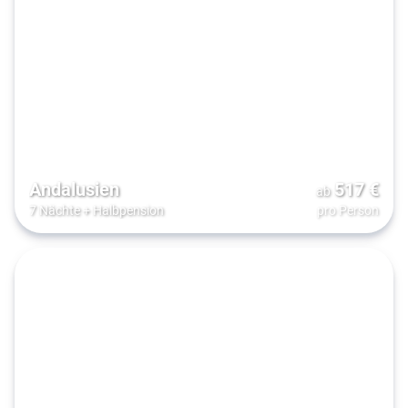
Andalusien
517
€
ab
7 Nächte
+
Halbpension
pro Person