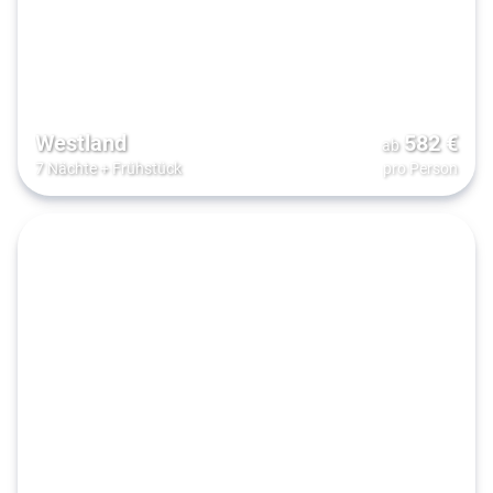
Westland
582
€
ab
7 Nächte
+
Frühstück
pro Person