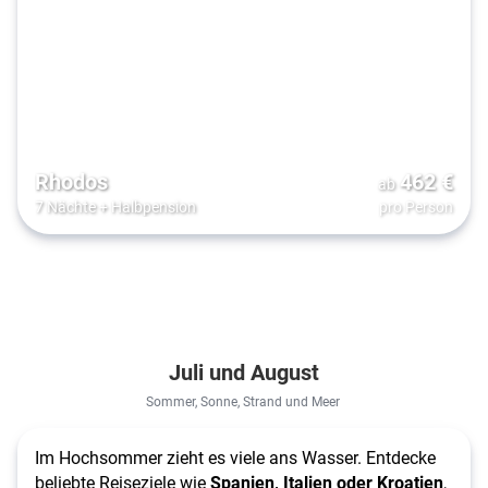
Rhodos
462
€
ab
7 Nächte
+
Halbpension
pro Person
Juli und August
Sommer, Sonne, Strand und Meer
Im Hochsommer zieht es viele ans Wasser. Entdecke
beliebte Reiseziele wie
Spanien, Italien oder Kroatien
,