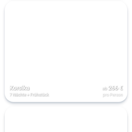
Korsika
266
€
ab
7 Nächte
+
Frühstück
pro Person