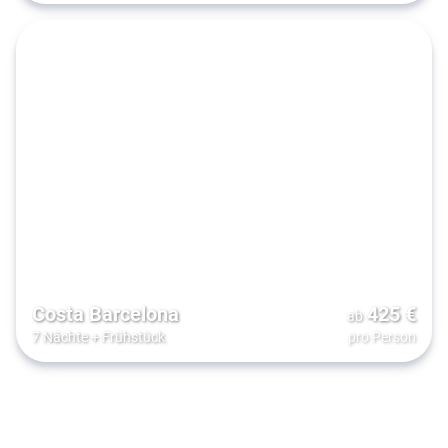
Costa Barcelona
425
€
ab
7 Nächte
+
Frühstück
pro Person