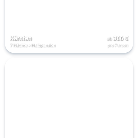
Kärnten
366
€
ab
7 Nächte
+
Halbpension
pro Person