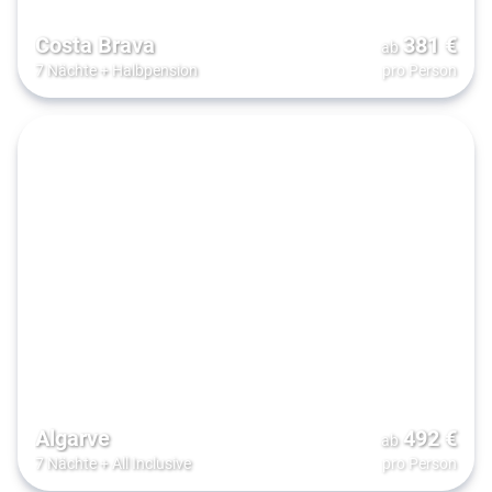
Costa Brava
381
€
ab
7 Nächte
+
Halbpension
pro Person
Algarve
492
€
ab
7 Nächte
+
All Inclusive
pro Person