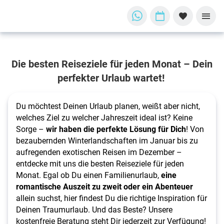
Finde
Die besten Reiseziele für jeden Monat – Dein
Deinen
perfekter Urlaub wartet!
perfekten
Urlaub!
Du möchtest Deinen Urlaub planen, weißt aber nicht,
Die besten
welches Ziel zu welcher Jahreszeit ideal ist? Keine
Reiseziele
Sorge –
wir haben die perfekte Lösung für Dich
! Von
für jeden
bezaubernden Winterlandschaften im Januar bis zu
Monat
aufregenden exotischen Reisen im Dezember –
entdecke mit uns die besten Reiseziele für jeden
Monat. Egal ob Du einen Familienurlaub,
eine
romantische Auszeit zu zweit oder ein Abenteuer
allein suchst, hier findest Du die richtige Inspiration für
Deinen Traumurlaub. Und das Beste? Unsere
kostenfreie Beratung steht Dir jederzeit zur Verfügung!