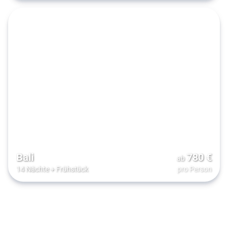
Bali
780
€
ab
14 Nächte
+
Frühstück
pro Person