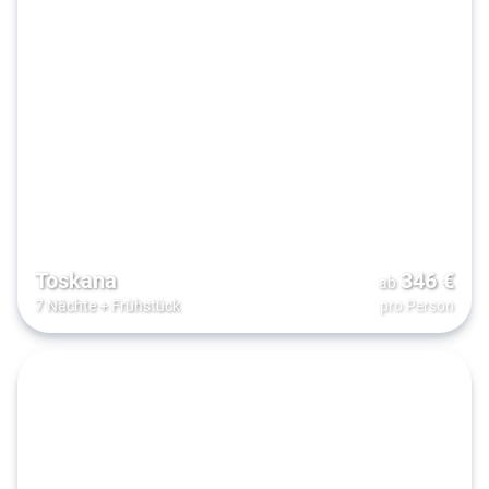
Toskana
346
€
ab
7 Nächte
+
Frühstück
pro Person